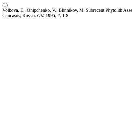
(1)
Volkova, E.; Onipchenko, V.; Blinnikov, M. Subrecent Phytolith Ass
Caucasus, Russia.
OM
1995
,
4
, 1-8.