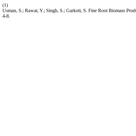
(1)
Usman, S.; Rawat, Y.; Singh, S.; Garkoti, S. Fine Root Biomass Prod
4-8.